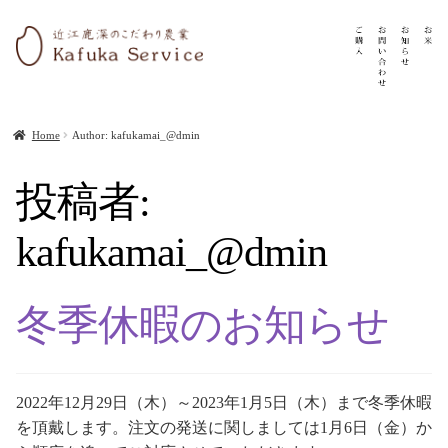
ナ
コ
ビ
ン
ゲ
テ
ー
ン
シ
ツ
Home
Author: kafukamai_@dmin
ョ
へ
ン
ス
投稿者:
へ
キ
ス
ッ
kafukamai_@dmin
キ
プ
ッ
冬季休暇のお知らせ
プ
2022年12月29日（木）～2023年1月5日（木）まで冬季休暇
を頂戴します。注文の発送に関しましては1月6日（金）か